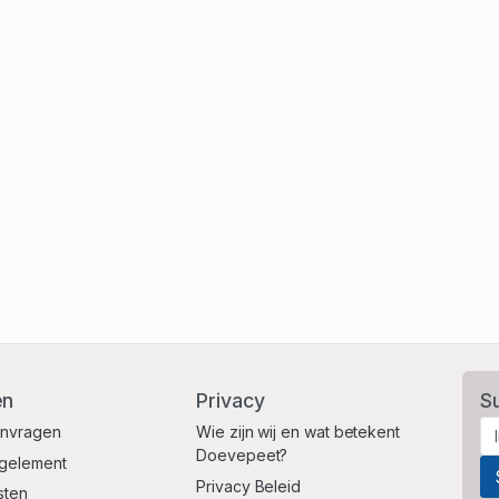
en
Privacy
S
anvragen
Wie zijn wij en wat betekent
Doevepeet?
egelement
Privacy Beleid
sten