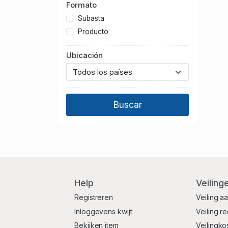
Formato
Subasta
Producto
Ubicación
Help
Veiling
Registreren
Veiling a
Inloggevens kwijt
Veiling r
Bekijken item
Veilingko