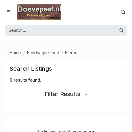
Home
Eendaagse fond
Eieren
Search Listings
0
results found.
Filter Results
No listings match your query.