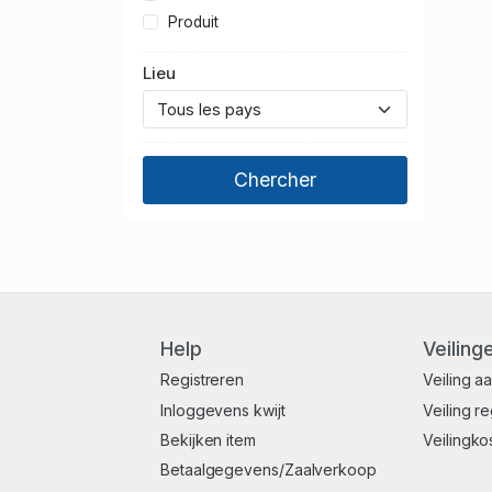
Produit
Lieu
Help
Veiling
Registreren
Veiling a
Inloggevens kwijt
Veiling r
Bekijken item
Veilingko
Betaalgegevens/Zaalverkoop