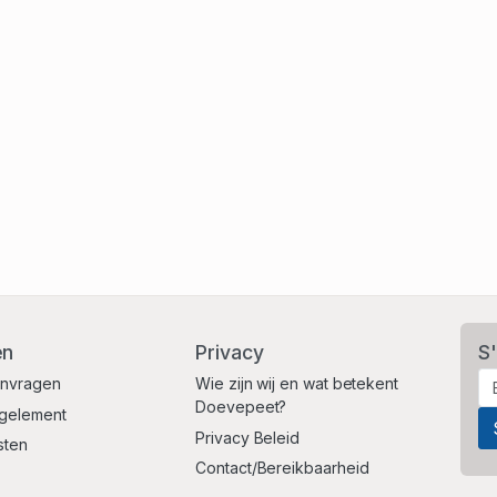
en
Privacy
S'
anvragen
Wie zijn wij en wat betekent
Doevepeet?
egelement
Privacy Beleid
sten
Contact/Bereikbaarheid