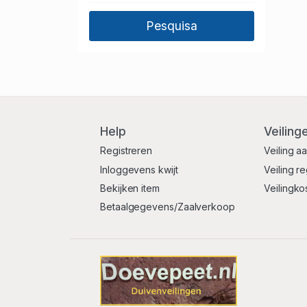
Help
Veiling
Registreren
Veiling a
Inloggevens kwijt
Veiling r
Bekijken item
Veilingko
Betaalgegevens/Zaalverkoop